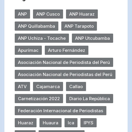
ANP
ANP Cusco
ANP Huaraz
ANP Quillabamba
ANP Tarapoto
ANP Uchiza - Tocache
ANP Utcubamba
Apurímac
Arturo Fernández
Asociación Nacional de Periodista del Perú
Asociación Nacional de Periodistas del Perú
ATV
Cajamarca
Callao
Carnetización 2022
Diario La República
Federación Internacional de Periodistas
Huaraz
Huaura
Ica
IPYS