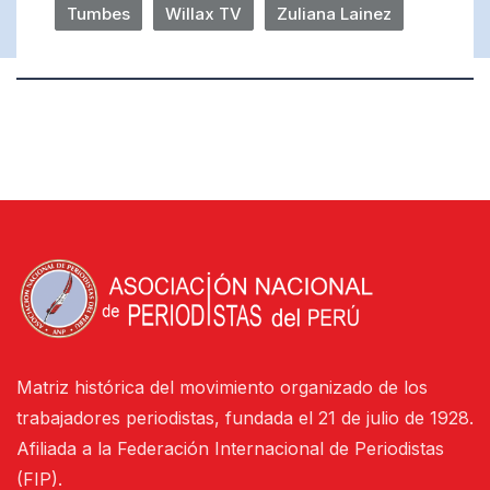
Tumbes
Willax TV
Zuliana Lainez
Matriz histórica del movimiento organizado de los
trabajadores periodistas, fundada el 21 de julio de 1928.
Afiliada a la Federación Internacional de Periodistas
(FIP).