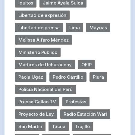
Iquitos
Jaime Ayala Sulca
Libertad de expresión
Libertad de prensa
Lima
Maynas
Melissa Alfaro Méndez
Ministerio Público
Mártires de Uchuraccay
OFIP
Paola Ugaz
Pedro Castillo
Piura
Policía Nacional del Perú
Prensa Callao TV
Protestas
Proyecto de Ley
Radio Estación Wari
San Martín
Tacna
Trujillo