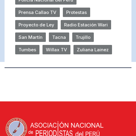
Prensa Callao TV
Protestas
Proyecto de Ley
Radio Estación Wari
San Martín
Tacna
Trujillo
Tumbes
Willax TV
Zuliana Lainez