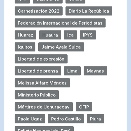
Carnetización 2022
Diario La República
Federación Internacional de Periodistas
Huaraz
Huaura
Ica
IPYS
Iquitos
Jaime Ayala Sulca
Libertad de expresión
Libertad de prensa
Lima
Maynas
Melissa Alfaro Méndez
Ministerio Público
Mártires de Uchuraccay
OFIP
Paola Ugaz
Pedro Castillo
Piura
Policía Nacional del Perú