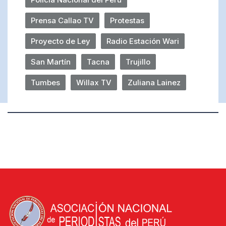
Prensa Callao TV
Protestas
Proyecto de Ley
Radio Estación Wari
San Martín
Tacna
Trujillo
Tumbes
Willax TV
Zuliana Lainez