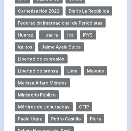
Carnetización 2022
Diario La República
Federación Internacional de Periodistas
Huaraz
Huaura
Ica
IPYS
Iquitos
Jaime Ayala Sulca
Libertad de expresión
Libertad de prensa
Lima
Maynas
Melissa Alfaro Méndez
Ministerio Público
Mártires de Uchuraccay
OFIP
Paola Ugaz
Pedro Castillo
Piura
Policía Nacional del Perú