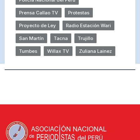
Prensa Callao TV
Protestas
Proyecto de Ley
Radio Estación Wari
San Martín
Tacna
Trujillo
Tumbes
Willax TV
Zuliana Lainez