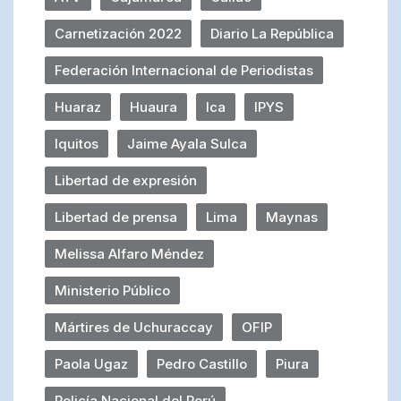
Carnetización 2022
Diario La República
Federación Internacional de Periodistas
Huaraz
Huaura
Ica
IPYS
Iquitos
Jaime Ayala Sulca
Libertad de expresión
Libertad de prensa
Lima
Maynas
Melissa Alfaro Méndez
Ministerio Público
Mártires de Uchuraccay
OFIP
Paola Ugaz
Pedro Castillo
Piura
Policía Nacional del Perú