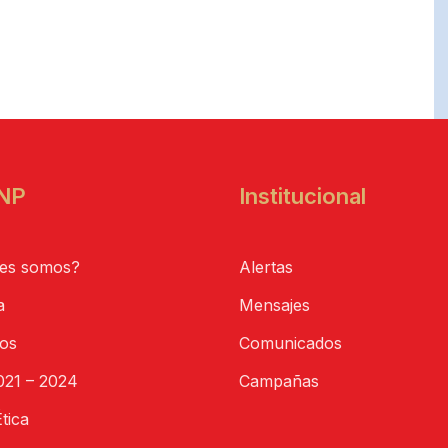
NP
Institucional
es somos?
Alertas
a
Mensajes
tos
Comunicados
21 – 2024
Campañas
tica