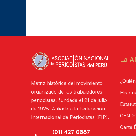
La A
¿Quién
Matriz histórica del movimiento
organizado de los trabajadores
Histori
periodistas, fundada el 21 de julio
Estatu
de 1928. Afiliada a la Federación
CEN 20
Internacional de Periodistas (FIP).
Carta É
(01) 427 0687