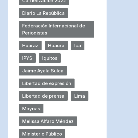
Carnetización 2022
Diario La República
Federación Internacional de
Periodistas
Huaraz
Huaura
Ica
IPYS
Iquitos
Jaime Ayala Sulca
Libertad de expresión
Libertad de prensa
Lima
Maynas
Melissa Alfaro Méndez
Ministerio Público