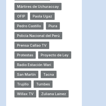
Mártires de Uchuraccay
OFIP
Paola Ugaz
Pedro Castillo
Piura
Policía Nacional del Perú
Prensa Callao TV
Protestas
Proyecto de Ley
Radio Estación Wari
San Martín
Tacna
Trujillo
Tumbes
Willax TV
Zuliana Lainez