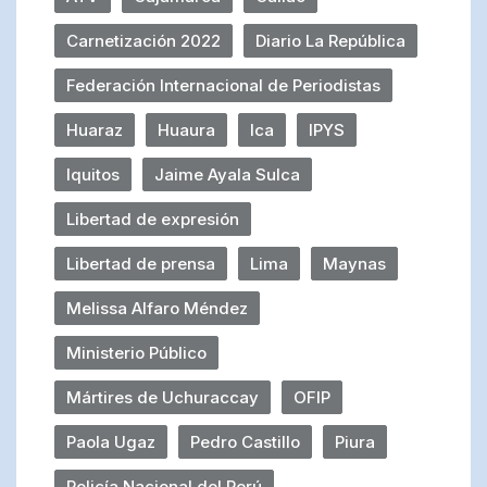
Carnetización 2022
Diario La República
Federación Internacional de Periodistas
Huaraz
Huaura
Ica
IPYS
Iquitos
Jaime Ayala Sulca
Libertad de expresión
Libertad de prensa
Lima
Maynas
Melissa Alfaro Méndez
Ministerio Público
Mártires de Uchuraccay
OFIP
Paola Ugaz
Pedro Castillo
Piura
Policía Nacional del Perú