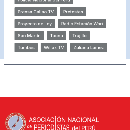
Prensa Callao TV
Protestas
Proyecto de Ley
Radio Estación Wari
San Martín
Tacna
Trujillo
Tumbes
Willax TV
Zuliana Lainez