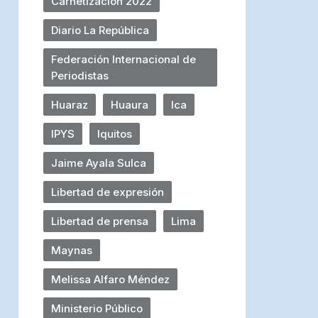
Carnetización 2022
Diario La República
Federación Internacional de
Periodistas
Huaraz
Huaura
Ica
IPYS
Iquitos
Jaime Ayala Sulca
Libertad de expresión
Libertad de prensa
Lima
Maynas
Melissa Alfaro Méndez
Ministerio Público