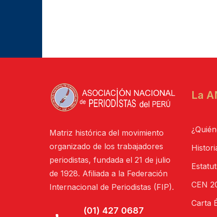
La A
¿Quién
Matriz histórica del movimiento
organizado de los trabajadores
Histori
periodistas, fundada el 21 de julio
Estatu
de 1928. Afiliada a la Federación
CEN 20
Internacional de Periodistas (FIP).
Carta É
(01) 427 0687