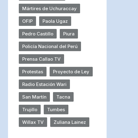
Mártires de Uchuraccay
OFIP
Paola Ugaz
Pedro Castillo
Piura
Policía Nacional del Perú
Prensa Callao TV
Protestas
Proyecto de Ley
Radio Estación Wari
San Martín
Tacna
Trujillo
Tumbes
Willax TV
Zuliana Lainez