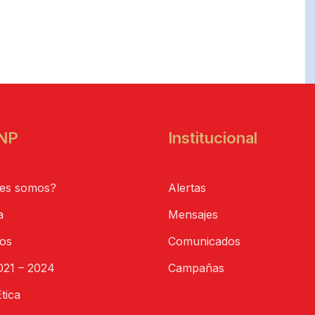
NP
Institucional
es somos?
Alertas
a
Mensajes
tos
Comunicados
21 – 2024
Campañas
tica