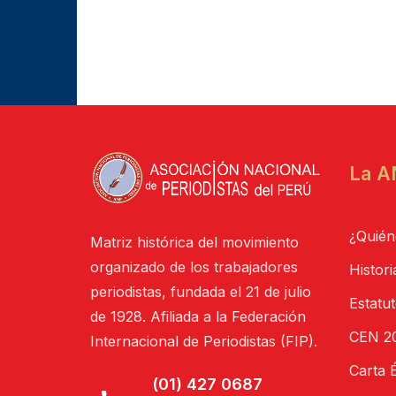
La A
¿Quién
Matriz histórica del movimiento
organizado de los trabajadores
Histori
periodistas, fundada el 21 de julio
Estatu
de 1928. Afiliada a la Federación
CEN 20
Internacional de Periodistas (FIP).
Carta É
(01) 427 0687