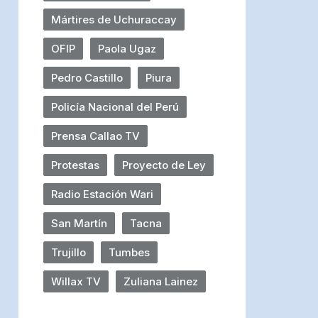
Mártires de Uchuraccay
OFIP
Paola Ugaz
Pedro Castillo
Piura
Policía Nacional del Perú
Prensa Callao TV
Protestas
Proyecto de Ley
Radio Estación Wari
San Martín
Tacna
Trujillo
Tumbes
Willax TV
Zuliana Lainez