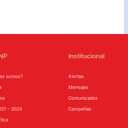
NP
Institucional
es somos?
Alertas
a
Mensajes
tos
Comunicados
21 – 2024
Campañas
tica