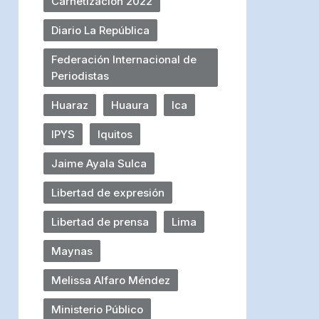
Carnetización 2022
Diario La República
Federación Internacional de
Periodistas
Huaraz
Huaura
Ica
IPYS
Iquitos
Jaime Ayala Sulca
Libertad de expresión
Libertad de prensa
Lima
Maynas
Melissa Alfaro Méndez
Ministerio Público