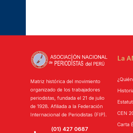
La A
¿Quién
Matriz histórica del movimiento
organizado de los trabajadores
Histori
periodistas, fundada el 21 de julio
Estatu
de 1928. Afiliada a la Federación
CEN 20
Internacional de Periodistas (FIP).
Carta É
(01) 427 0687