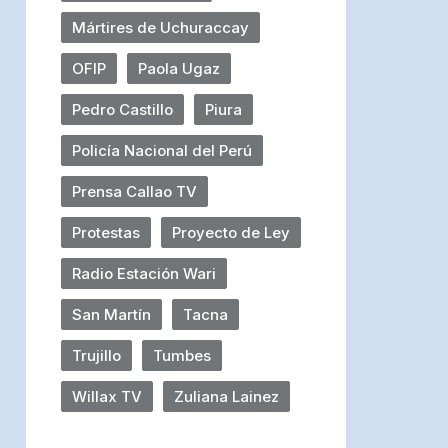
Mártires de Uchuraccay
OFIP
Paola Ugaz
Pedro Castillo
Piura
Policía Nacional del Perú
Prensa Callao TV
Protestas
Proyecto de Ley
Radio Estación Wari
San Martín
Tacna
Trujillo
Tumbes
Willax TV
Zuliana Lainez