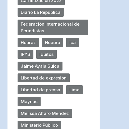
Carnetización 2022
Diario La República
Federación Internacional de
Periodistas
Huaraz
Huaura
Ica
IPYS
Iquitos
Jaime Ayala Sulca
Libertad de expresión
Libertad de prensa
Lima
Maynas
Melissa Alfaro Méndez
Ministerio Público