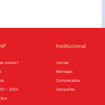
NP
Institucional
es somos?
Alertas
a
Mensajes
tos
Comunicados
21 – 2024
Campañas
tica