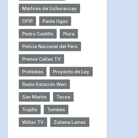
Mártires de Uchuraccay
OFIP
Paola Ugaz
Pedro Castillo
Piura
Policía Nacional del Perú
Prensa Callao TV
Protestas
Proyecto de Ley
Radio Estación Wari
San Martín
Tacna
Trujillo
Tumbes
Willax TV
Zuliana Lainez