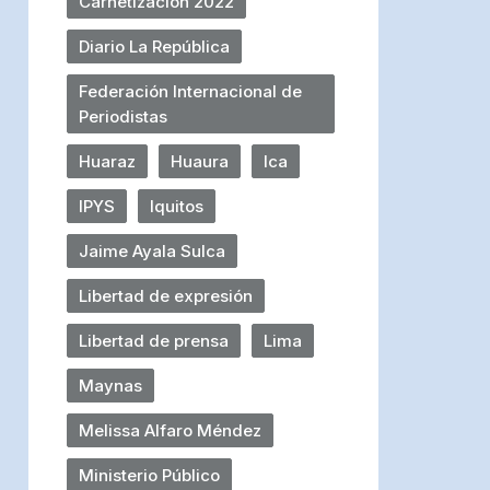
Carnetización 2022
Diario La República
Federación Internacional de
Periodistas
Huaraz
Huaura
Ica
IPYS
Iquitos
Jaime Ayala Sulca
Libertad de expresión
Libertad de prensa
Lima
Maynas
Melissa Alfaro Méndez
Ministerio Público