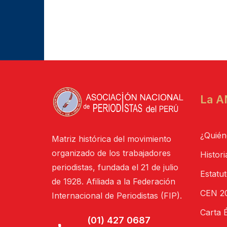
La A
¿Quién
Matriz histórica del movimiento
organizado de los trabajadores
Histori
periodistas, fundada el 21 de julio
Estatu
de 1928. Afiliada a la Federación
CEN 20
Internacional de Periodistas (FIP).
Carta É
(01) 427 0687