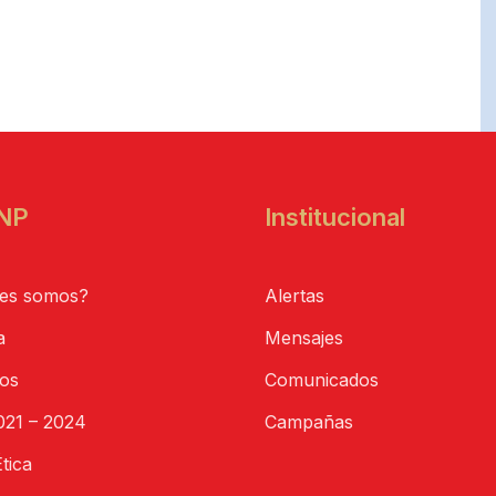
NP
Institucional
es somos?
Alertas
a
Mensajes
tos
Comunicados
21 – 2024
Campañas
tica