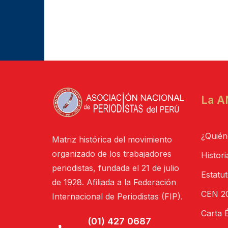
La A
¿Quién
Matriz histórica del movimiento
organizado de los trabajadores
Histori
periodistas, fundada el 21 de julio
Estatu
de 1928. Afiliada a la Federación
CEN 20
Internacional de Periodistas (FIP).
Carta É
(01) 427 0687