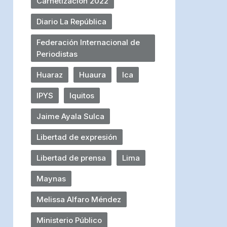
Carnetización 2022
Diario La República
Federación Internacional de
Periodistas
Huaraz
Huaura
Ica
IPYS
Iquitos
Jaime Ayala Sulca
Libertad de expresión
Libertad de prensa
Lima
Maynas
Melissa Alfaro Méndez
Ministerio Público