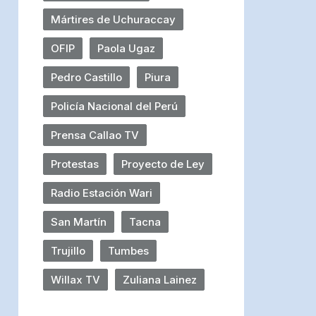
Mártires de Uchuraccay
OFIP
Paola Ugaz
Pedro Castillo
Piura
Policía Nacional del Perú
Prensa Callao TV
Protestas
Proyecto de Ley
Radio Estación Wari
San Martín
Tacna
Trujillo
Tumbes
Willax TV
Zuliana Lainez