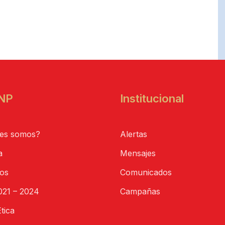
NP
Institucional
es somos?
Alertas
a
Mensajes
tos
Comunicados
21 – 2024
Campañas
tica