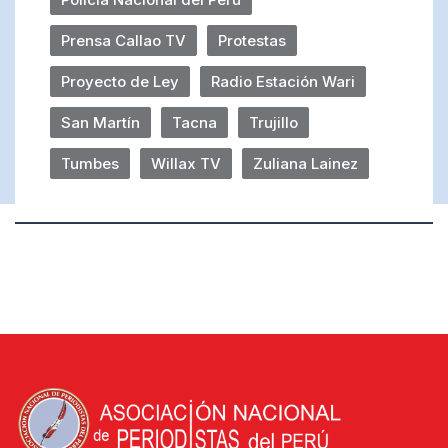
Prensa Callao TV
Protestas
Proyecto de Ley
Radio Estación Wari
San Martín
Tacna
Trujillo
Tumbes
Willax TV
Zuliana Lainez