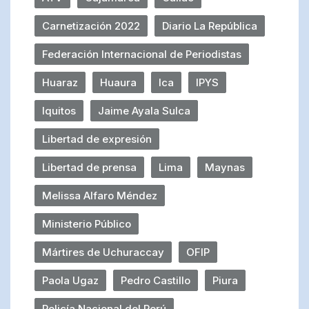
Carnetización 2022
Diario La República
Federación Internacional de Periodistas
Huaraz
Huaura
Ica
IPYS
Iquitos
Jaime Ayala Sulca
Libertad de expresión
Libertad de prensa
Lima
Maynas
Melissa Alfaro Méndez
Ministerio Público
Mártires de Uchuraccay
OFIP
Paola Ugaz
Pedro Castillo
Piura
Policía Nacional del Perú