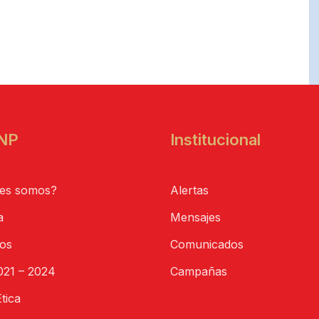
NP
Institucional
es somos?
Alertas
a
Mensajes
tos
Comunicados
21 – 2024
Campañas
tica