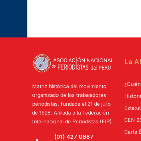
La A
¿Quién
Matriz histórica del movimiento
organizado de los trabajadores
Histori
periodistas, fundada el 21 de julio
Estatu
de 1928. Afiliada a la Federación
CEN 20
Internacional de Periodistas (FIP).
Carta É
(01) 427 0687