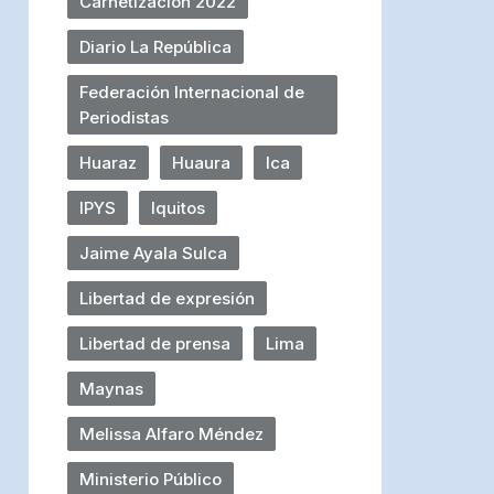
Carnetización 2022
Diario La República
Federación Internacional de
Periodistas
Huaraz
Huaura
Ica
IPYS
Iquitos
Jaime Ayala Sulca
Libertad de expresión
Libertad de prensa
Lima
Maynas
Melissa Alfaro Méndez
Ministerio Público