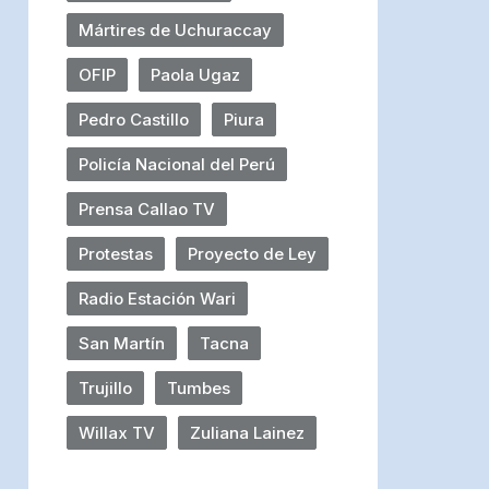
Mártires de Uchuraccay
OFIP
Paola Ugaz
Pedro Castillo
Piura
Policía Nacional del Perú
Prensa Callao TV
Protestas
Proyecto de Ley
Radio Estación Wari
San Martín
Tacna
Trujillo
Tumbes
Willax TV
Zuliana Lainez