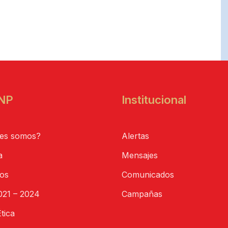
NP
Institucional
es somos?
Alertas
a
Mensajes
tos
Comunicados
21 – 2024
Campañas
tica