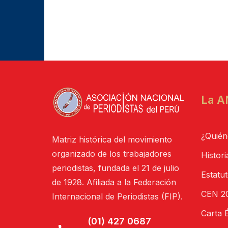
La A
¿Quién
Matriz histórica del movimiento
organizado de los trabajadores
Histori
periodistas, fundada el 21 de julio
Estatu
de 1928. Afiliada a la Federación
CEN 20
Internacional de Periodistas (FIP).
Carta É
(01) 427 0687