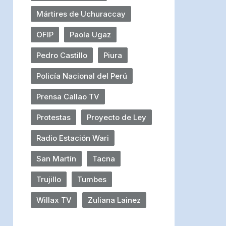
Mártires de Uchuraccay
OFIP
Paola Ugaz
Pedro Castillo
Piura
Policía Nacional del Perú
Prensa Callao TV
Protestas
Proyecto de Ley
Radio Estación Wari
San Martín
Tacna
Trujillo
Tumbes
Willax TV
Zuliana Lainez