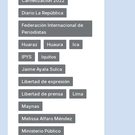
Carnetización 2022
Diario La República
Federación Internacional de
Periodistas
Huaraz
Huaura
Ica
IPYS
Iquitos
Jaime Ayala Sulca
Libertad de expresión
Libertad de prensa
Lima
Maynas
Melissa Alfaro Méndez
Ministerio Público