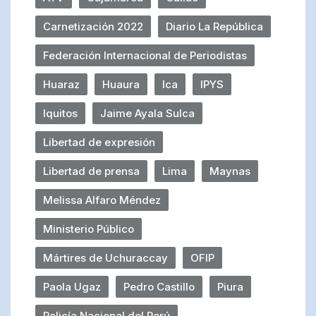
Carnetización 2022
Diario La República
Federación Internacional de Periodistas
Huaraz
Huaura
Ica
IPYS
Iquitos
Jaime Ayala Sulca
Libertad de expresión
Libertad de prensa
Lima
Maynas
Melissa Alfaro Méndez
Ministerio Público
Mártires de Uchuraccay
OFIP
Paola Ugaz
Pedro Castillo
Piura
Policía Nacional del Perú