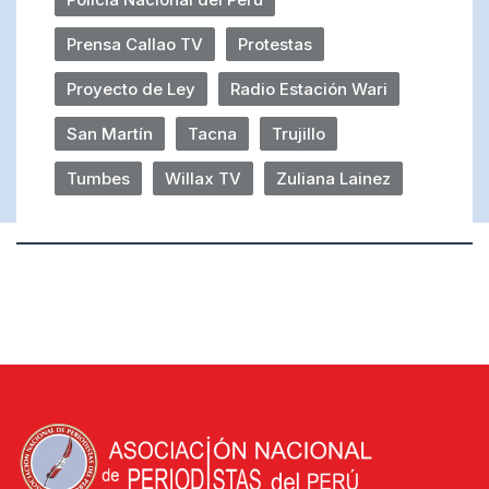
Prensa Callao TV
Protestas
Proyecto de Ley
Radio Estación Wari
San Martín
Tacna
Trujillo
Tumbes
Willax TV
Zuliana Lainez