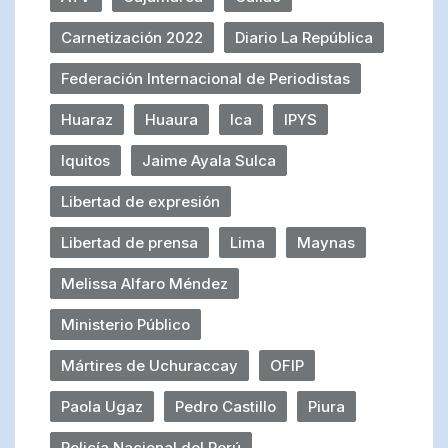
Carnetización 2022
Diario La República
Federación Internacional de Periodistas
Huaraz
Huaura
Ica
IPYS
Iquitos
Jaime Ayala Sulca
Libertad de expresión
Libertad de prensa
Lima
Maynas
Melissa Alfaro Méndez
Ministerio Público
Mártires de Uchuraccay
OFIP
Paola Ugaz
Pedro Castillo
Piura
Policía Nacional del Perú