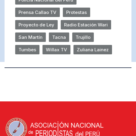
Prensa Callao TV
Protestas
Proyecto de Ley
Radio Estación Wari
San Martín
Tacna
Trujillo
Tumbes
Willax TV
Zuliana Lainez