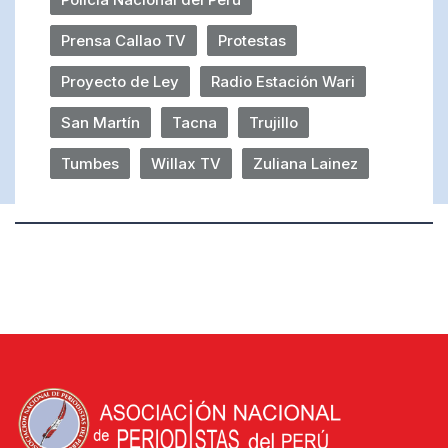
Prensa Callao TV
Protestas
Proyecto de Ley
Radio Estación Wari
San Martín
Tacna
Trujillo
Tumbes
Willax TV
Zuliana Lainez