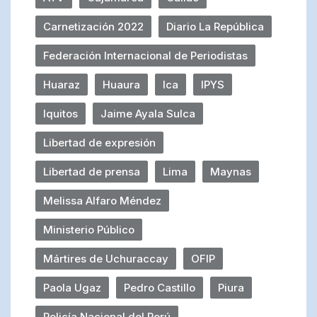
Carnetización 2022
Diario La República
Federación Internacional de Periodistas
Huaraz
Huaura
Ica
IPYS
Iquitos
Jaime Ayala Sulca
Libertad de expresión
Libertad de prensa
Lima
Maynas
Melissa Alfaro Méndez
Ministerio Público
Mártires de Uchuraccay
OFIP
Paola Ugaz
Pedro Castillo
Piura
Policía Nacional del Perú