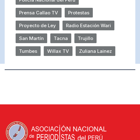
Prensa Callao TV
Protestas
Proyecto de Ley
Radio Estación Wari
San Martín
Tacna
Trujillo
Tumbes
Willax TV
Zuliana Lainez