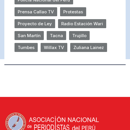
Prensa Callao TV
Protestas
Proyecto de Ley
Radio Estación Wari
San Martín
Tacna
Trujillo
Tumbes
Willax TV
Zuliana Lainez