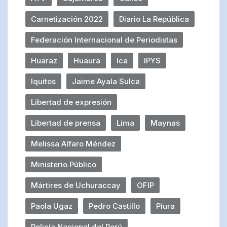
Carnetización 2022
Diario La República
Federación Internacional de Periodistas
Huaraz
Huaura
Ica
IPYS
Iquitos
Jaime Ayala Sulca
Libertad de expresión
Libertad de prensa
Lima
Maynas
Melissa Alfaro Méndez
Ministerio Público
Mártires de Uchuraccay
OFIP
Paola Ugaz
Pedro Castillo
Piura
Policía Nacional del Perú