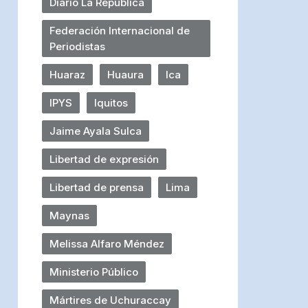
Diario La República
Federación Internacional de
Periodistas
Huaraz
Huaura
Ica
IPYS
Iquitos
Jaime Ayala Sulca
Libertad de expresión
Libertad de prensa
Lima
Maynas
Melissa Alfaro Méndez
Ministerio Público
Mártires de Uchuraccay