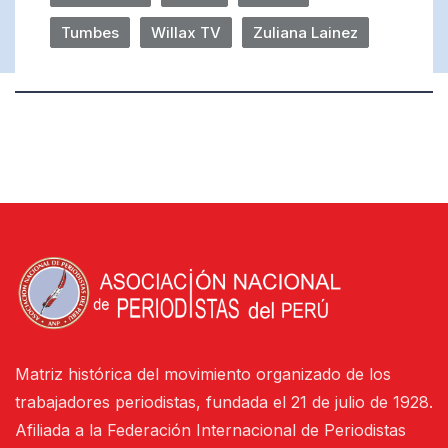
Tumbes
Willax TV
Zuliana Lainez
Matriz histórica del movimiento organizado de los
trabajadores periodistas, fundada el 21 de julio de 1928.
Afiliada a la Federación Internacional de Periodistas