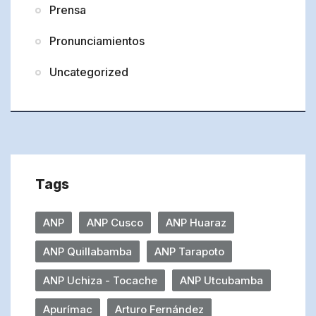
Prensa
Pronunciamientos
Uncategorized
Tags
ANP
ANP Cusco
ANP Huaraz
ANP Quillabamba
ANP Tarapoto
ANP Uchiza - Tocache
ANP Utcubamba
Apurímac
Arturo Fernández