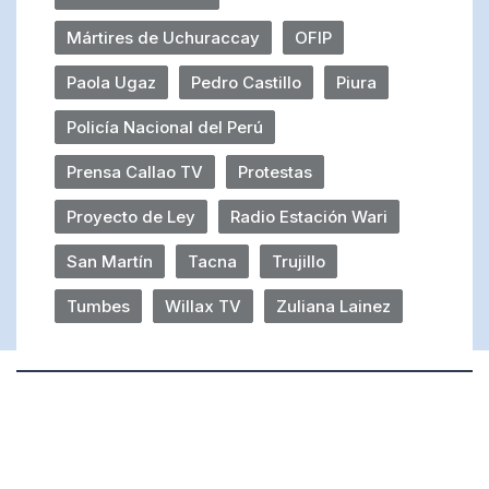
Mártires de Uchuraccay
OFIP
Paola Ugaz
Pedro Castillo
Piura
Policía Nacional del Perú
Prensa Callao TV
Protestas
Proyecto de Ley
Radio Estación Wari
San Martín
Tacna
Trujillo
Tumbes
Willax TV
Zuliana Lainez