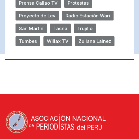
Prensa Callao TV
Protestas
Proyecto de Ley
Radio Estación Wari
San Martín
Tacna
Trujillo
Tumbes
Willax TV
Zuliana Lainez