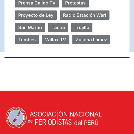
Prensa Callao TV
Protestas
Proyecto de Ley
Radio Estación Wari
San Martín
Tacna
Trujillo
Tumbes
Willax TV
Zuliana Lainez