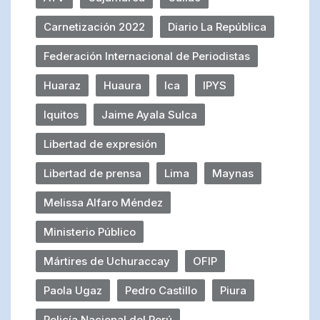
Carnetización 2022
Diario La República
Federación Internacional de Periodistas
Huaraz
Huaura
Ica
IPYS
Iquitos
Jaime Ayala Sulca
Libertad de expresión
Libertad de prensa
Lima
Maynas
Melissa Alfaro Méndez
Ministerio Público
Mártires de Uchuraccay
OFIP
Paola Ugaz
Pedro Castillo
Piura
Policía Nacional del Perú