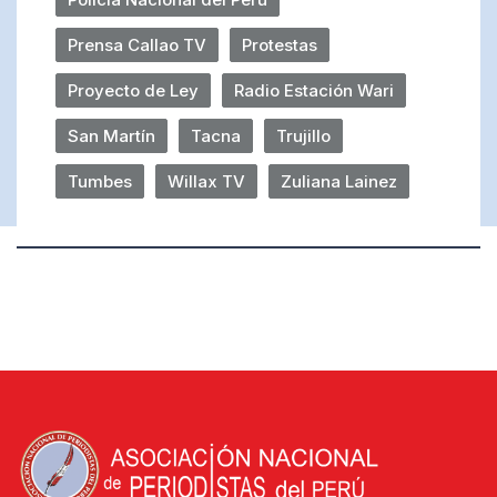
Prensa Callao TV
Protestas
Proyecto de Ley
Radio Estación Wari
San Martín
Tacna
Trujillo
Tumbes
Willax TV
Zuliana Lainez