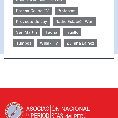
Prensa Callao TV
Protestas
Proyecto de Ley
Radio Estación Wari
San Martín
Tacna
Trujillo
Tumbes
Willax TV
Zuliana Lainez