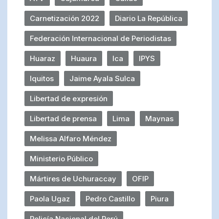
Carnetización 2022
Diario La República
Federación Internacional de Periodistas
Huaraz
Huaura
Ica
IPYS
Iquitos
Jaime Ayala Sulca
Libertad de expresión
Libertad de prensa
Lima
Maynas
Melissa Alfaro Méndez
Ministerio Público
Mártires de Uchuraccay
OFIP
Paola Ugaz
Pedro Castillo
Piura
Policía Nacional del Perú