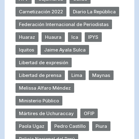
Carnetización 2022
Diario La República
Federación Internacional de Periodistas
Huaraz
Huaura
Ica
IPYS
Iquitos
Jaime Ayala Sulca
Libertad de expresión
Libertad de prensa
Lima
Maynas
Melissa Alfaro Méndez
Ministerio Público
Mártires de Uchuraccay
OFIP
Paola Ugaz
Pedro Castillo
Piura
Policía Nacional del Perú