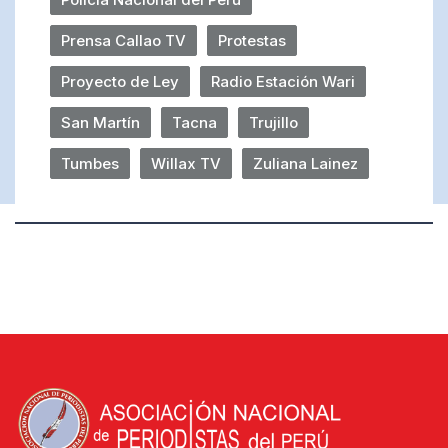
Prensa Callao TV
Protestas
Proyecto de Ley
Radio Estación Wari
San Martín
Tacna
Trujillo
Tumbes
Willax TV
Zuliana Lainez