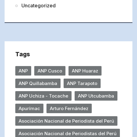
Uncategorized
Tags
ANP
ANP Cusco
ANP Huaraz
ANP Quillabamba
ANP Tarapoto
ANP Uchiza - Tocache
ANP Utcubamba
Apurímac
Arturo Fernández
Asociación Nacional de Periodista del Perú
Asociación Nacional de Periodistas del Perú