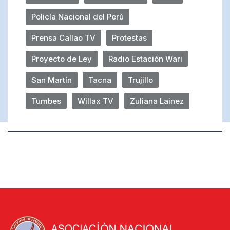
Policía Nacional del Perú
Prensa Callao TV
Protestas
Proyecto de Ley
Radio Estación Wari
San Martín
Tacna
Trujillo
Tumbes
Willax TV
Zuliana Lainez