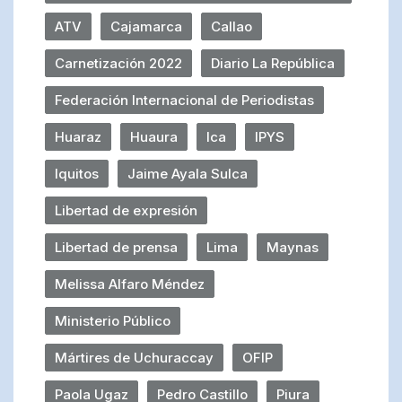
ATV
Cajamarca
Callao
Carnetización 2022
Diario La República
Federación Internacional de Periodistas
Huaraz
Huaura
Ica
IPYS
Iquitos
Jaime Ayala Sulca
Libertad de expresión
Libertad de prensa
Lima
Maynas
Melissa Alfaro Méndez
Ministerio Público
Mártires de Uchuraccay
OFIP
Paola Ugaz
Pedro Castillo
Piura