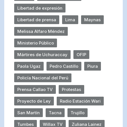
Libertad de expresión
Libertad de prensa
Lima
Maynas
Melissa Alfaro Méndez
Ministerio Público
Mártires de Uchuraccay
OFIP
Paola Ugaz
Pedro Castillo
Piura
Policía Nacional del Perú
Prensa Callao TV
Protestas
Proyecto de Ley
Radio Estación Wari
San Martín
Tacna
Trujillo
Tumbes
Willax TV
Zuliana Lainez