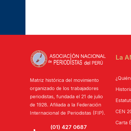
La A
¿Quién
Matriz histórica del movimiento
organizado de los trabajadores
Histori
periodistas, fundada el 21 de julio
Estatu
de 1928. Afiliada a la Federación
CEN 20
Internacional de Periodistas (FIP).
Carta É
(01) 427 0687