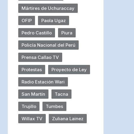
Mártires de Uchuraccay
OFIP
Paola Ugaz
Pedro Castillo
Piura
Policía Nacional del Perú
Prensa Callao TV
Protestas
Proyecto de Ley
Radio Estación Wari
San Martín
Tacna
Trujillo
Tumbes
Willax TV
Zuliana Lainez