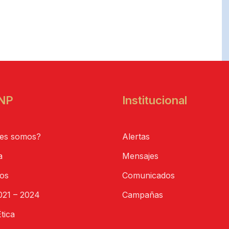
NP
Institucional
es somos?
Alertas
a
Mensajes
tos
Comunicados
21 – 2024
Campañas
tica