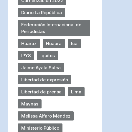
Carnetización 2022
Diario La República
Federación Internacional de
Periodistas
Huaraz
Huaura
Ica
IPYS
Iquitos
Jaime Ayala Sulca
Libertad de expresión
Libertad de prensa
Lima
Maynas
Melissa Alfaro Méndez
Ministerio Público