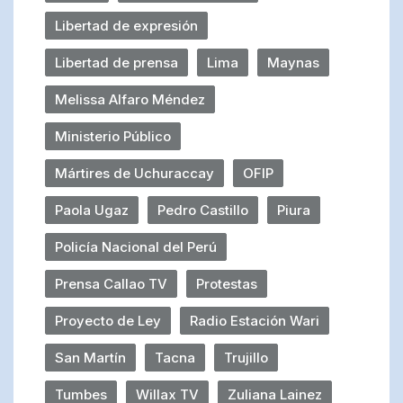
Libertad de expresión
Libertad de prensa
Lima
Maynas
Melissa Alfaro Méndez
Ministerio Público
Mártires de Uchuraccay
OFIP
Paola Ugaz
Pedro Castillo
Piura
Policía Nacional del Perú
Prensa Callao TV
Protestas
Proyecto de Ley
Radio Estación Wari
San Martín
Tacna
Trujillo
Tumbes
Willax TV
Zuliana Lainez