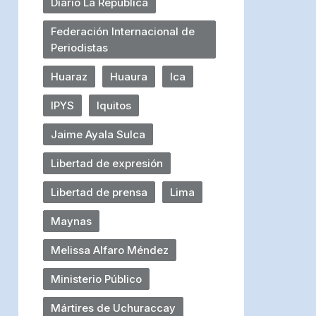
Diario La República
Federación Internacional de
Periodistas
Huaraz
Huaura
Ica
IPYS
Iquitos
Jaime Ayala Sulca
Libertad de expresión
Libertad de prensa
Lima
Maynas
Melissa Alfaro Méndez
Ministerio Público
Mártires de Uchuraccay