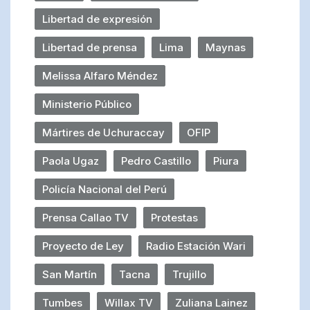
Libertad de expresión
Libertad de prensa
Lima
Maynas
Melissa Alfaro Méndez
Ministerio Público
Mártires de Uchuraccay
OFIP
Paola Ugaz
Pedro Castillo
Piura
Policía Nacional del Perú
Prensa Callao TV
Protestas
Proyecto de Ley
Radio Estación Wari
San Martín
Tacna
Trujillo
Tumbes
Willax TV
Zuliana Lainez