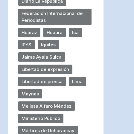
Diario La República
Federación Internacional de
Periodistas
Huaraz
Huaura
Ica
IPYS
Iquitos
Jaime Ayala Sulca
Libertad de expresión
Libertad de prensa
Lima
Maynas
Melissa Alfaro Méndez
Ministerio Público
Mártires de Uchuraccay