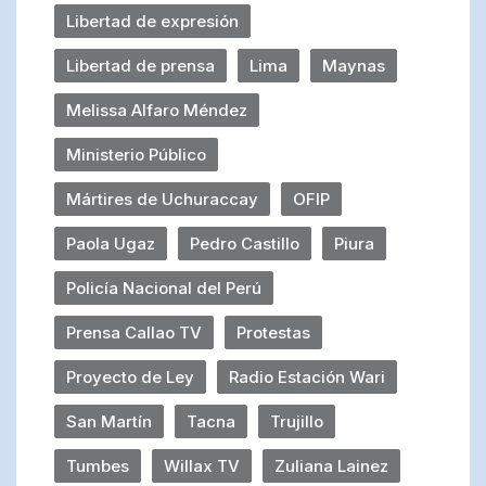
Libertad de expresión
Libertad de prensa
Lima
Maynas
Melissa Alfaro Méndez
Ministerio Público
Mártires de Uchuraccay
OFIP
Paola Ugaz
Pedro Castillo
Piura
Policía Nacional del Perú
Prensa Callao TV
Protestas
Proyecto de Ley
Radio Estación Wari
San Martín
Tacna
Trujillo
Tumbes
Willax TV
Zuliana Lainez