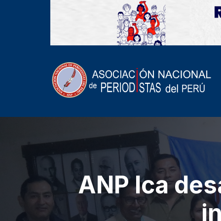
ANP Ica desa
i