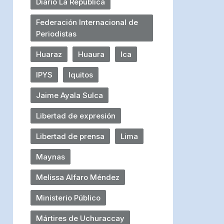
Diario La República
Federación Internacional de
Periodistas
Huaraz
Huaura
Ica
IPYS
Iquitos
Jaime Ayala Sulca
Libertad de expresión
Libertad de prensa
Lima
Maynas
Melissa Alfaro Méndez
Ministerio Público
Mártires de Uchuraccay