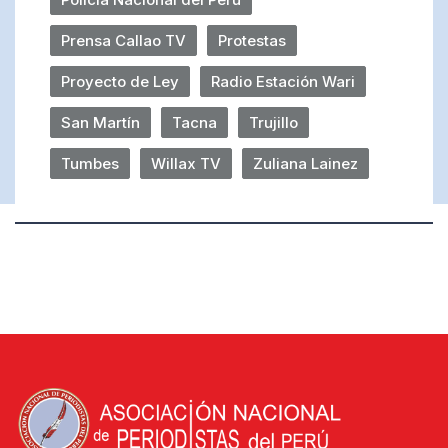
Prensa Callao TV
Protestas
Proyecto de Ley
Radio Estación Wari
San Martín
Tacna
Trujillo
Tumbes
Willax TV
Zuliana Lainez