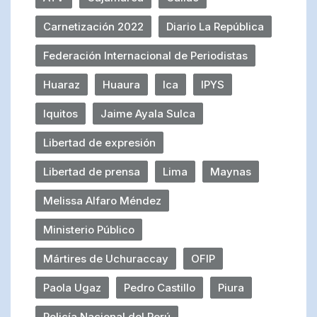
Carnetización 2022
Diario La República
Federación Internacional de Periodistas
Huaraz
Huaura
Ica
IPYS
Iquitos
Jaime Ayala Sulca
Libertad de expresión
Libertad de prensa
Lima
Maynas
Melissa Alfaro Méndez
Ministerio Público
Mártires de Uchuraccay
OFIP
Paola Ugaz
Pedro Castillo
Piura
Policía Nacional del Perú