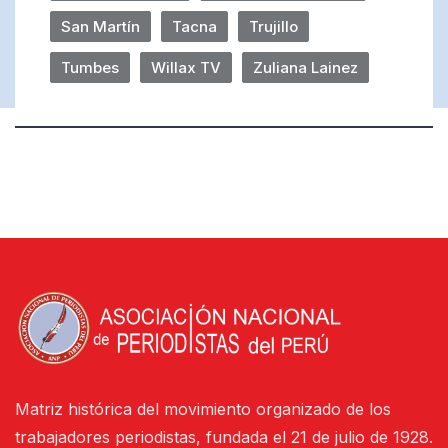
San Martín
Tacna
Trujillo
Tumbes
Willax TV
Zuliana Lainez
Matriz histórica del movimiento organizado de los
trabajadores periodistas, fundada el 21 de julio de 1928.