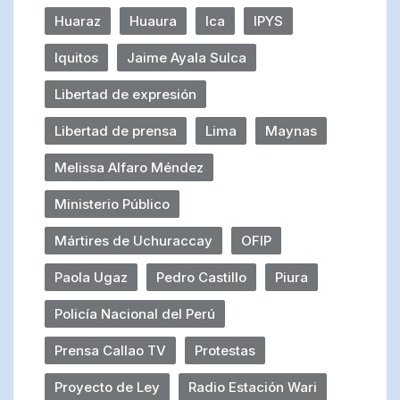
Huaraz
Huaura
Ica
IPYS
Iquitos
Jaime Ayala Sulca
Libertad de expresión
Libertad de prensa
Lima
Maynas
Melissa Alfaro Méndez
Ministerio Público
Mártires de Uchuraccay
OFIP
Paola Ugaz
Pedro Castillo
Piura
Policía Nacional del Perú
Prensa Callao TV
Protestas
Proyecto de Ley
Radio Estación Wari