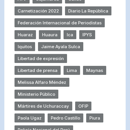
Carnetización 2022
Diario La República
Federación Internacional de Periodistas
Huaraz
Huaura
Ica
IPYS
Iquitos
Jaime Ayala Sulca
Libertad de expresión
Libertad de prensa
Lima
Maynas
Melissa Alfaro Méndez
Ministerio Público
Mártires de Uchuraccay
OFIP
Paola Ugaz
Pedro Castillo
Piura
Policía Nacional del Perú