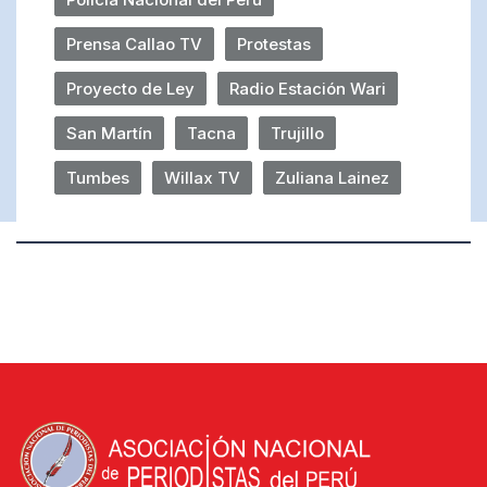
Prensa Callao TV
Protestas
Proyecto de Ley
Radio Estación Wari
San Martín
Tacna
Trujillo
Tumbes
Willax TV
Zuliana Lainez