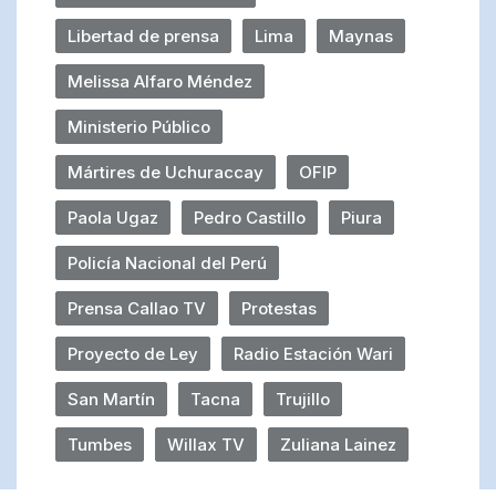
Libertad de prensa
Lima
Maynas
Melissa Alfaro Méndez
Ministerio Público
Mártires de Uchuraccay
OFIP
Paola Ugaz
Pedro Castillo
Piura
Policía Nacional del Perú
Prensa Callao TV
Protestas
Proyecto de Ley
Radio Estación Wari
San Martín
Tacna
Trujillo
Tumbes
Willax TV
Zuliana Lainez