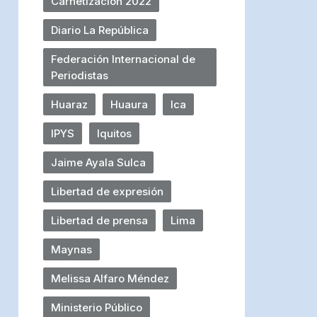
Carnetización 2022
Diario La República
Federación Internacional de
Periodistas
Huaraz
Huaura
Ica
IPYS
Iquitos
Jaime Ayala Sulca
Libertad de expresión
Libertad de prensa
Lima
Maynas
Melissa Alfaro Méndez
Ministerio Público