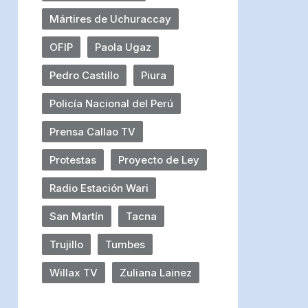
Mártires de Uchuraccay
OFIP
Paola Ugaz
Pedro Castillo
Piura
Policía Nacional del Perú
Prensa Callao TV
Protestas
Proyecto de Ley
Radio Estación Wari
San Martín
Tacna
Trujillo
Tumbes
Willax TV
Zuliana Lainez