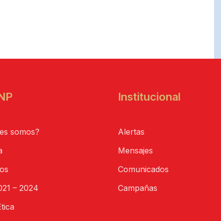
NP
Institucional
es somos?
Alertas
a
Mensajes
tos
Comunicados
21 – 2024
Campañas
tica