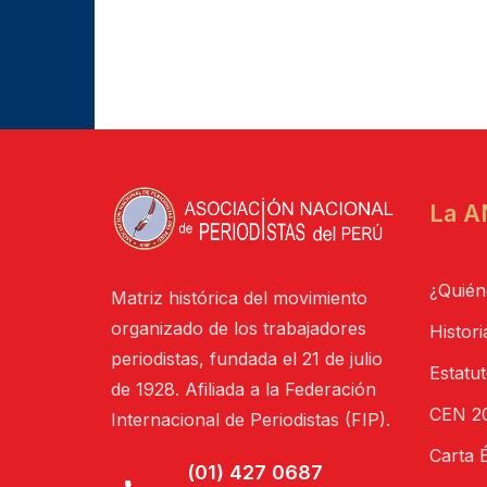
La A
¿Quién
Matriz histórica del movimiento
organizado de los trabajadores
Histori
periodistas, fundada el 21 de julio
Estatu
de 1928. Afiliada a la Federación
CEN 20
Internacional de Periodistas (FIP).
Carta É
(01) 427 0687