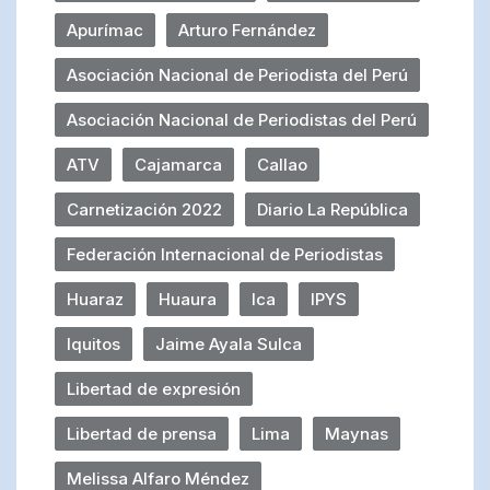
Apurímac
Arturo Fernández
Asociación Nacional de Periodista del Perú
Asociación Nacional de Periodistas del Perú
ATV
Cajamarca
Callao
Carnetización 2022
Diario La República
Federación Internacional de Periodistas
Huaraz
Huaura
Ica
IPYS
Iquitos
Jaime Ayala Sulca
Libertad de expresión
Libertad de prensa
Lima
Maynas
Melissa Alfaro Méndez