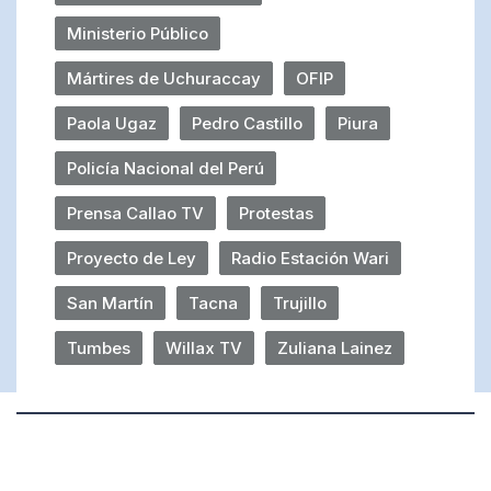
Ministerio Público
Mártires de Uchuraccay
OFIP
Paola Ugaz
Pedro Castillo
Piura
Policía Nacional del Perú
Prensa Callao TV
Protestas
Proyecto de Ley
Radio Estación Wari
San Martín
Tacna
Trujillo
Tumbes
Willax TV
Zuliana Lainez