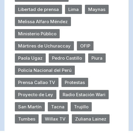
Libertad de prensa
Lima
Maynas
Melissa Alfaro Méndez
Ministerio Público
Mártires de Uchuraccay
OFIP
Paola Ugaz
Pedro Castillo
Piura
Policía Nacional del Perú
Prensa Callao TV
Protestas
Proyecto de Ley
Radio Estación Wari
San Martín
Tacna
Trujillo
Tumbes
Willax TV
Zuliana Lainez