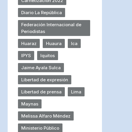
Carnetización 2022
Diario La República
Federación Internacional de
Periodistas
Huaraz
Huaura
Ica
IPYS
Iquitos
Jaime Ayala Sulca
Libertad de expresión
Libertad de prensa
Lima
Maynas
Melissa Alfaro Méndez
Ministerio Público