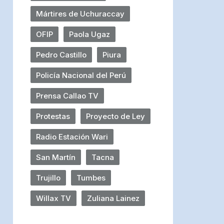
Mártires de Uchuraccay
OFIP
Paola Ugaz
Pedro Castillo
Piura
Policía Nacional del Perú
Prensa Callao TV
Protestas
Proyecto de Ley
Radio Estación Wari
San Martín
Tacna
Trujillo
Tumbes
Willax TV
Zuliana Lainez