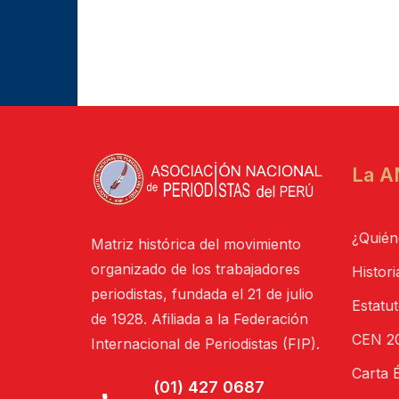
La A
¿Quién
Matriz histórica del movimiento
organizado de los trabajadores
Histori
periodistas, fundada el 21 de julio
Estatu
de 1928. Afiliada a la Federación
CEN 20
Internacional de Periodistas (FIP).
Carta É
(01) 427 0687