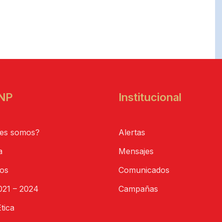
NP
Institucional
es somos?
Alertas
a
Mensajes
tos
Comunicados
21 – 2024
Campañas
tica