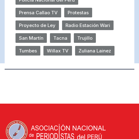
Prensa Callao TV
Protestas
Proyecto de Ley
Radio Estación Wari
San Martín
Tacna
Trujillo
Tumbes
Willax TV
Zuliana Lainez