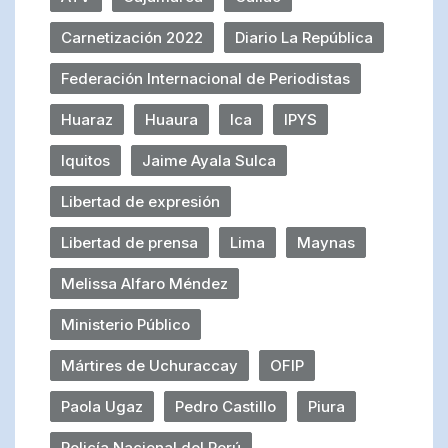
Carnetización 2022
Diario La República
Federación Internacional de Periodistas
Huaraz
Huaura
Ica
IPYS
Iquitos
Jaime Ayala Sulca
Libertad de expresión
Libertad de prensa
Lima
Maynas
Melissa Alfaro Méndez
Ministerio Público
Mártires de Uchuraccay
OFIP
Paola Ugaz
Pedro Castillo
Piura
Policía Nacional del Perú