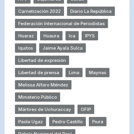
Carnetización 2022
Diario La República
Federación Internacional de Periodistas
Huaraz
Huaura
Ica
IPYS
Iquitos
Jaime Ayala Sulca
Libertad de expresión
Libertad de prensa
Lima
Maynas
Melissa Alfaro Méndez
Ministerio Público
Mártires de Uchuraccay
OFIP
Paola Ugaz
Pedro Castillo
Piura
Policía Nacional del Perú