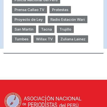
Prensa Callao TV
Protestas
Proyecto de Ley
Radio Estación Wari
San Martín
Tacna
Trujillo
Tumbes
Willax TV
Zuliana Lainez