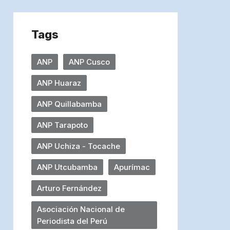
Tags
ANP
ANP Cusco
ANP Huaraz
ANP Quillabamba
ANP Tarapoto
ANP Uchiza - Tocache
ANP Utcubamba
Apurímac
Arturo Fernández
Asociación Nacional de
Periodista del Perú