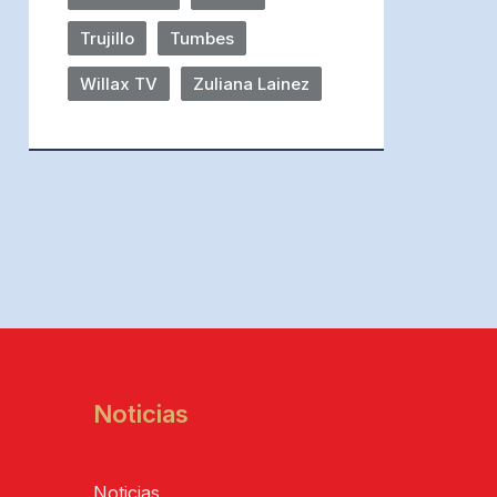
Trujillo
Tumbes
Willax TV
Zuliana Lainez
Noticias
Noticias