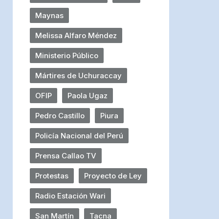
Maynas
Melissa Alfaro Méndez
Ministerio Público
Mártires de Uchuraccay
OFIP
Paola Ugaz
Pedro Castillo
Piura
Policía Nacional del Perú
Prensa Callao TV
Protestas
Proyecto de Ley
Radio Estación Wari
San Martín
Tacna