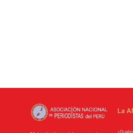
La A
¿Quién