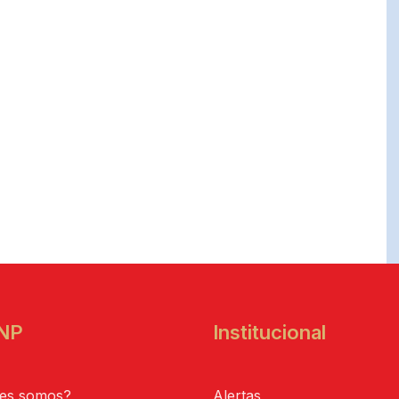
NP
Institucional
es somos?
Alertas