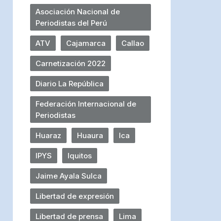
Asociación Nacional de
Periodistas del Perú
ATV
Cajamarca
Callao
Carnetización 2022
Diario La República
Federación Internacional de
Periodistas
Huaraz
Huaura
Ica
IPYS
Iquitos
Jaime Ayala Sulca
Libertad de expresión
Libertad de prensa
Lima