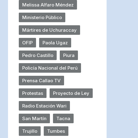
Melissa Alfaro Méndez
Ministerio Público
Mártires de Uchuraccay
OFIP
Paola Ugaz
Pedro Castillo
Piura
Policía Nacional del Perú
Prensa Callao TV
Protestas
Proyecto de Ley
Radio Estación Wari
San Martín
Tacna
Trujillo
Tumbes