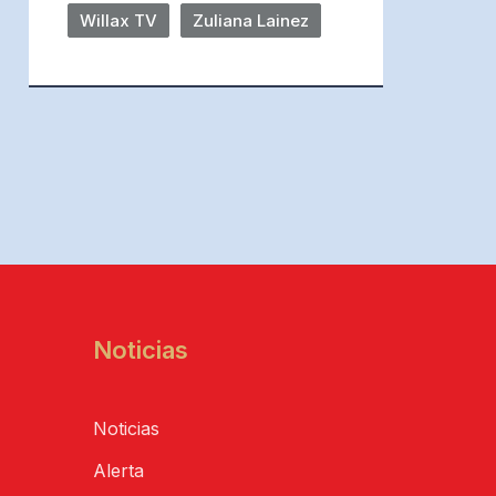
Willax TV
Zuliana Lainez
Noticias
Noticias
Alerta