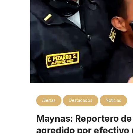
Alertas
Destacados
Noticias
Maynas: Reportero de 
agredido por efectivo p