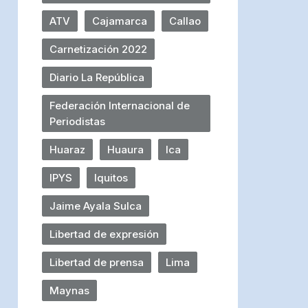
ATV
Cajamarca
Callao
Carnetización 2022
Diario La República
Federación Internacional de
Periodistas
Huaraz
Huaura
Ica
IPYS
Iquitos
Jaime Ayala Sulca
Libertad de expresión
Libertad de prensa
Lima
Maynas