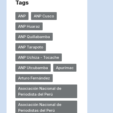
Tags
ANP
ANP Cusco
ANP Huaraz
ANP Quillabamba
ANP Tarapoto
ANP Uchiza - Tocache
ANP Utcubamba
Apurímac
Arturo Fernández
Asociación Nacional de
Periodista del Perú
Asociación Nacional de
Periodistas del Perú