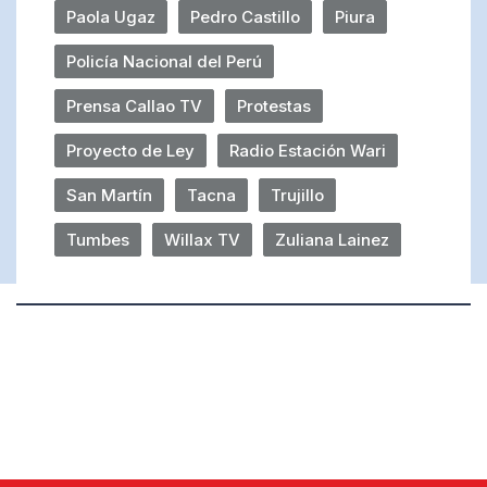
Paola Ugaz
Pedro Castillo
Piura
Policía Nacional del Perú
Prensa Callao TV
Protestas
Proyecto de Ley
Radio Estación Wari
San Martín
Tacna
Trujillo
Tumbes
Willax TV
Zuliana Lainez