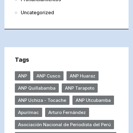
Uncategorized
Tags
ANP
ANP Cusco
ANP Huaraz
ANP Quillabamba
ANP Tarapoto
ANP Uchiza - Tocache
ANP Utcubamba
Apurímac
Arturo Fernández
Asociación Nacional de Periodista del Perú