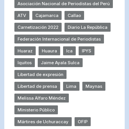
Asociación Nacional de Periodistas del Perú
ATV
Cajamarca
Callao
Carnetización 2022
Diario La República
Federación Internacional de Periodistas
Huaraz
Huaura
Ica
IPYS
Iquitos
Jaime Ayala Sulca
Libertad de expresión
Libertad de prensa
Lima
Maynas
Melissa Alfaro Méndez
Ministerio Público
Mártires de Uchuraccay
OFIP