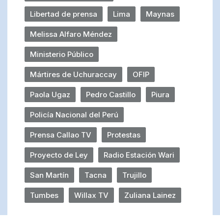
Libertad de prensa
Lima
Maynas
Melissa Alfaro Méndez
Ministerio Público
Mártires de Uchuraccay
OFIP
Paola Ugaz
Pedro Castillo
Piura
Policía Nacional del Perú
Prensa Callao TV
Protestas
Proyecto de Ley
Radio Estación Wari
San Martín
Tacna
Trujillo
Tumbes
Willax TV
Zuliana Lainez